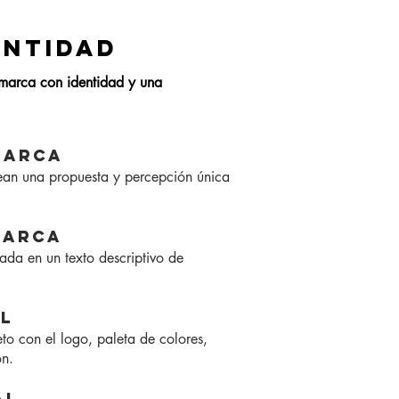
ENTIDAD
 marca con identidad y una
MARCA
crean una propuesta y percepción única
MARCA
zada en un texto descriptivo de
AL
to con el logo, paleta de colores,
ón.
AL